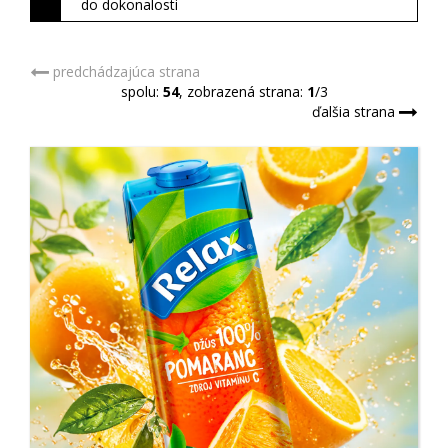
do dokonalosti
predchádzajúca strana
spolu:
54
, zobrazená strana:
1
/3
ďalšia strana