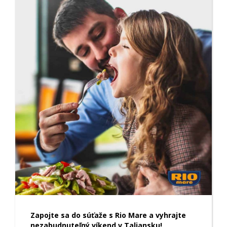
Zapojte sa do súťaže s Rio Mare a vyhrajte
nezabudnuteľný víkend v Taliansku!