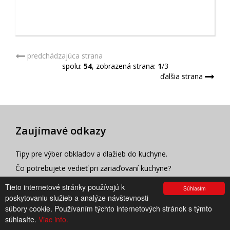
predchádzajúca strana
spolu:
54
, zobrazená strana:
1
/3
ďalšia strana
Zaujímavé odkazy
Tipy pre výber obkladov a dlažieb do kuchyne.
Čo potrebujete vedieť pri zariaďovaní kuchyne?
1000 a 1 kuchyňa. Inšpirácie od najznámejších svetových
Tieto internetové stránky používajú k
Súhlasím
vyrobcov.
poskytovaniu služieb a analýze návštevnosti
súbory cookie. Používaním týchto internetových stránok s týmto
Viete ako správne navrhnúť osvetlenie kuchyne?
súhlasíte.
Viac info.
Ako odľahčiť a zútulniť jedáleň? Využite svetlo!