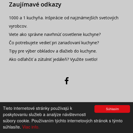
Zaujímavé odkazy
1000 a 1 kuchyňa. Inšpirácie od najznámejších svetových
vyrobcov.
Viete ako správne navrhnúť osvetlenie kuchyne?
Čo potrebujete vedieť pri zariaďovaní kuchyne?
Tipy pre výber obkladov a dlažieb do kuchyne.
Ako odľahčiť a zútulniť jedáleň? Využite svetlo!
Tieto internetové stránky používajú k
UV GROUP, s.r.o.
Súhlasím
poskytovaniu služieb a analýze návštevnosti
E.B.Lukáča 2
súbory cookie. Používaním týchto internetových stránok s týmto
036 01 Martin
súhlasíte.
Viac info.