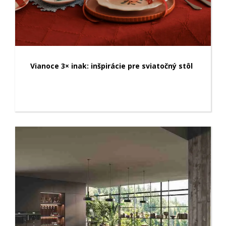
Vianoce 3× inak: inšpirácie pre sviatočný stôl