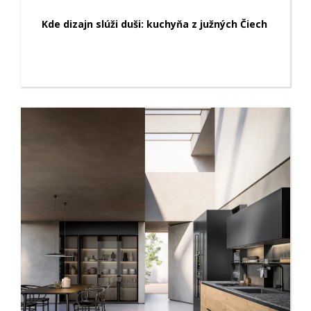
Kde dizajn slúži duši: kuchyňa z južných Čiech