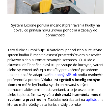
Systém Loxone ponúka možnosť prehrávania hudby na
povel, čo prináša novú úroveň pohodlia a zábavy do
domácností.
Táto funkcia umožňuje užívateľom jednoducho a intuitívne
spustiť hudbu či meniť hlasitosť prostredníctvom hlasových
príkazov alebo automatizovaných scenárov. Či už ide o
aktiváciu obľúbeného playlistu pri vstupe do kuchyne, varení
alebo vytvorení určitej atmosféry pre večerné posedenie.
Loxone dokáže adaptovať
hudobný zážitok
podľa osobných
preferencií a potrieb.
Vďaka integrácii s inteligentným
domom
môže byť hudba synchronizovaná s inými
domácimi aktivitami a nastaveniami, ako je osvetlenie
alebo teplota, čím sa vytvára
dokonalá harmónia medzi
zvukom a prostredím
. Zabúdať netreba ani na
aplikáciu
, s
ktorou máte všetky tieto funkcie vždy po ruke.