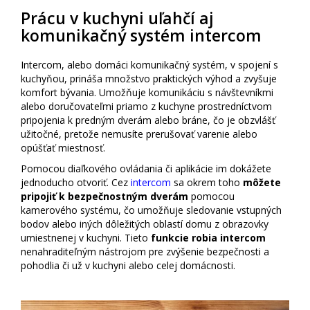
Prácu v kuchyni uľahčí aj
komunikačný systém intercom
Intercom, alebo domáci komunikačný systém, v spojení s
kuchyňou, prináša množstvo praktických výhod a zvyšuje
komfort bývania. Umožňuje komunikáciu s návštevníkmi
alebo doručovateľmi priamo z kuchyne prostredníctvom
pripojenia k predným dverám alebo bráne, čo je obzvlášť
užitočné, pretože nemusíte prerušovať varenie alebo
opúšťať miestnosť.
Pomocou diaľkového ovládania či aplikácie im dokážete
jednoducho otvoriť. Cez
intercom
sa okrem toho
môžete
pripojiť k bezpečnostným dverám
pomocou
kamerového systému, čo umožňuje sledovanie vstupných
bodov alebo iných dôležitých oblastí domu z obrazovky
umiestnenej v kuchyni. Tieto
funkcie robia intercom
nenahraditeľným nástrojom pre zvýšenie bezpečnosti a
pohodlia či už v kuchyni alebo celej domácnosti.