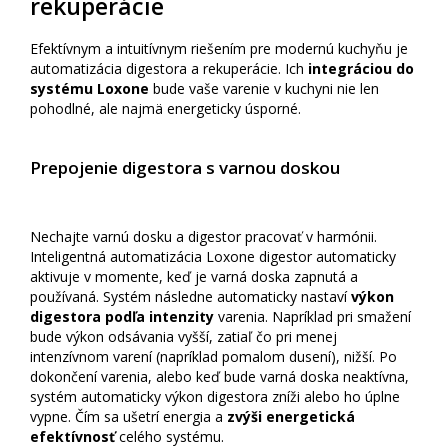
rekuperácie
Efektívnym a intuitívnym riešením pre modernú kuchyňu je
automatizácia digestora a rekuperácie. Ich
integráciou do
systému Loxone
bude vaše varenie v kuchyni nie len
pohodlné, ale najmä energeticky úsporné.
Prepojenie digestora s varnou doskou
Nechajte varnú dosku a digestor pracovať v harmónii.
Inteligentná automatizácia Loxone digestor automaticky
aktivuje v momente, keď je varná doska zapnutá a
používaná. Systém následne automaticky nastaví
výkon
digestora podľa intenzity
varenia. Napríklad pri smažení
bude výkon odsávania vyšší, zatiaľ čo pri menej
intenzívnom varení (napríklad pomalom dusení), nižší. Po
dokončení varenia, alebo keď bude varná doska neaktívna,
systém automaticky výkon digestora zníži alebo ho úplne
vypne. Čím sa ušetrí energia a
zvýši energetická
efektívnosť
celého systému.