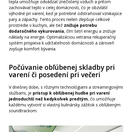
tepla umožňuje odvádzať znečistený vzduch a pritom
zachovávať teplo v celej domácnosti, čo je obzvlášť
výhodné pri varení, keď je potrebné odstraňovať vznikajúce
pary a zápachy. Tento proces nielen zlepšuje celkové
prostredie v kuchyni, ale tiež
znižuje potrebu
dodatočného vykurovania
, čím šetrí energiu a znižuje
náklady na energie. Optimalizáciou vetrania rekuperačný
systém prispieva k udržateľnosti domácnosti a zároveň
zvyšuje komfort bývania.
Počúvanie obľúbenej skladby pri
varení či posedení pri večeri
V dnešnej dobe, s rôznymi technológiami a streamingovými
službami, je
prístup k obľúbenej hudbe pri varení
jednoduchší než kedykoľvek predtým
, čo umožňuje
každému vytvoriť si vlastný kulinársky zážitok s obľúbeným
soundtrackom.