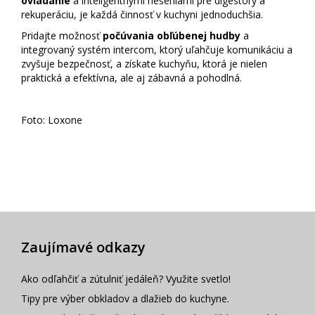
ovládanie
a inteligentnými riešeniami pre digestory a
rekuperáciu, je každá činnosť v kuchyni jednoduchšia.
Pridajte možnosť
počúvania obľúbenej hudby
a
integrovaný systém intercom, ktorý uľahčuje komunikáciu a
zvyšuje bezpečnosť, a získate kuchyňu, ktorá je nielen
praktická a efektívna, ale aj zábavná a pohodlná.
Foto: Loxone
Zaujímavé odkazy
Ako odľahčiť a zútulniť jedáleň? Využite svetlo!
Tipy pre výber obkladov a dlažieb do kuchyne.