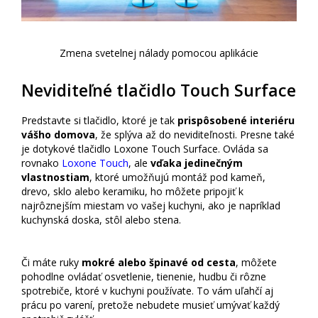
Zmena svetelnej nálady pomocou aplikácie
Neviditeľné tlačidlo Touch Surface
Predstavte si tlačidlo, ktoré je tak
prispôsobené interiéru
vášho domova
, že splýva až do neviditeľnosti. Presne také
je dotykové tlačidlo Loxone Touch Surface. Ovláda sa
rovnako
Loxone Touch
, ale
vďaka jedinečným
vlastnostiam
, ktoré umožňujú montáž pod kameň,
drevo, sklo alebo keramiku, ho môžete pripojiť k
najrôznejším miestam vo vašej kuchyni, ako je napríklad
kuchynská doska, stôl alebo stena.
Či máte ruky
mokré alebo špinavé od cesta
, môžete
pohodlne ovládať osvetlenie, tienenie, hudbu či rôzne
spotrebiče, ktoré v kuchyni používate. To vám uľahčí aj
prácu po varení, pretože nebudete musieť umývať každý