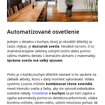
Automatizované osvetlenie
Jedným z detailov v kuchyni, ktorý je obzvlášť dôležitý (a
často chýba), je
dostatok svetla
. Nezáleží na tom, či to
znamená krájanie zeleniny ostrými nožmi alebo pomoc
vášmu malému dieťaťu s domácimi úlohami z matematiky.
Správne svetlo má veľký význam
.
Preto je v každej kuchyni dôležité nastaviť si ho správne na
základe aktivity, ktorú v daný moment vykonávate. Vďaka
systému Loxone môžete
kombinovať rôzne svietidlá
,
meniť intenzitu svetla a farby, aby ste vytvorili individuálne
svetelné nálady.
Osvetlenie
v kuchyni
sa pri tom zapína a
vypína automaticky pomocou detektora prítomnosti, vďaka
ktorému môžete, okrem iného, ušetriť množstvo peňazí. Ak