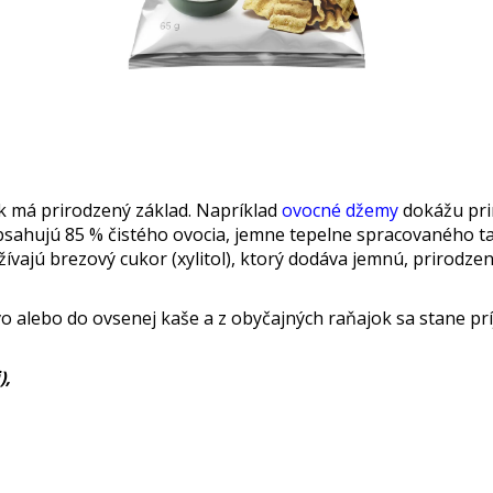
 ak má prirodzený základ. Napríklad
o
vocné džemy
dokážu prin
obsahujú 85 % čistého ovocia, jemne tepelne spracovaného t
vajú brezový cukor (xylitol), ktorý dodáva jemnú, prirodze
ivo alebo do ovsenej kaše a z obyčajných raňajok sa stane pr
),