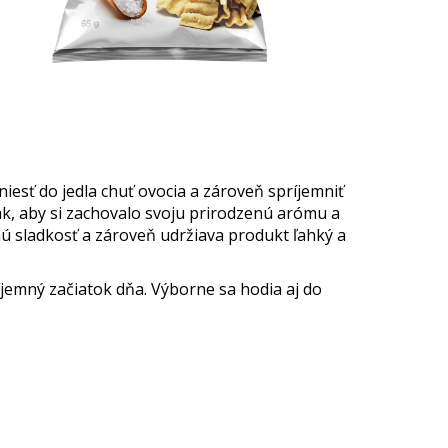
iesť do jedla chuť ovocia a zároveň spríjemniť
ak, aby si zachovalo svoju prirodzenú arómu a
nú sladkosť a zároveň udržiava produkt ľahký a
íjemný začiatok dňa. Výborne sa hodia aj do