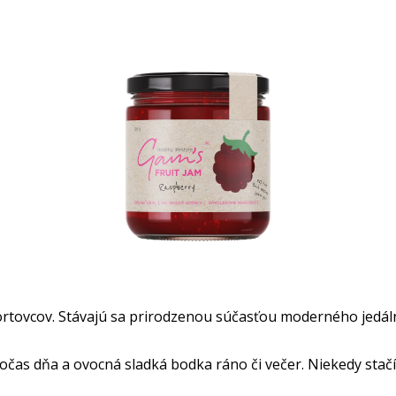
tovcov. Stávajú sa prirodzenou súčasťou moderného jedálnič
očas dňa a ovocná sladká bodka ráno či večer. Niekedy stačí