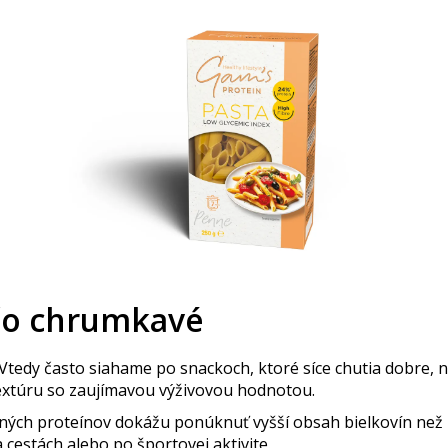
ečo chrumkavé
Vtedy často siahame po snackoch, ktoré síce chutia dobre, n
textúru so zaujímavou výživovou hodnotou.
nných proteínov dokážu ponúknuť vyšší obsah bielkovín než
 cestách alebo po športovej aktivite.