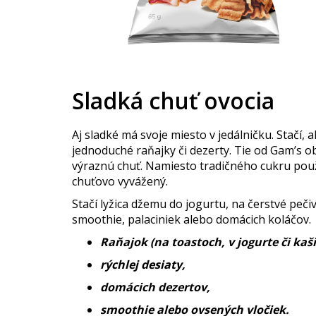
Sladká chuť ovocia
Aj sladké má svoje miesto v jedálničku. Stačí,
jednoduché raňajky či dezerty. Tie od Gam’s 
výraznú chuť. Namiesto tradičného cukru použí
chuťovo vyvážený.
Stačí lyžica džemu do jogurtu, na čerstvé peč
smoothie, palaciniek alebo domácich koláčov.
Raňajok (na toastoch, v jogurte či kaši
rýchlej desiaty,
domácich dezertov,
smoothie alebo ovsených vločiek.