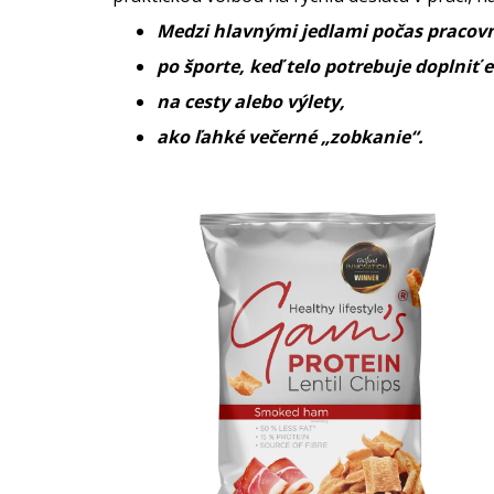
Medzi hlavnými jedlami počas pracov
po športe, keď telo potrebuje doplniť 
na cesty alebo výlety,
ako ľahké večerné „zobkanie“.