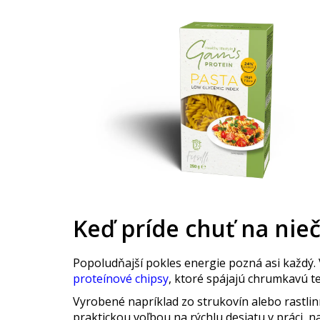
Keď príde chuť na ni
Popoludňajší pokles energie pozná asi každý. 
proteínové chipsy
, ktoré spájajú chrumkavú 
Vyrobené napríklad zo strukovín alebo rastli
praktickou voľbou na rýchlu desiatu v práci, na