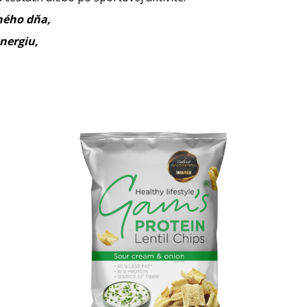
ného dňa,
energiu,