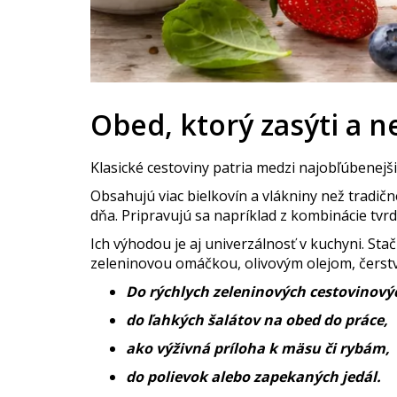
Obed, ktorý zasýti a n
Klasické cestoviny patria medzi najobľúbenejši
Obsahujú viac bielkovín a vlákniny než tradič
dňa. Pripravujú sa napríklad z kombinácie tvrd
Ich výhodou je aj univerzálnosť v kuchyni. Stač
zeleninovou omáčkou, olivovým olejom, čerst
Do rýchlych zeleninových cestovinovýc
do ľahkých šalátov na obed do práce,
ako výživná príloha k mäsu či rybám,
do polievok alebo zapekaných jedál.