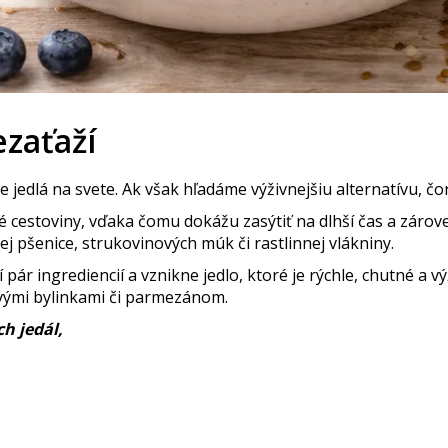
ezaťaží
e jedlá na svete. Ak však hľadáme výživnejšiu alternatívu, čo
né cestoviny, vďaka čomu dokážu zasýtiť na dlhší čas a zár
ej pšenice, strukovinových múk či rastlinnej vlákniny.
í pár ingrediencií a vznikne jedlo, ktoré je rýchle, chutné a
vými bylinkami či parmezánom.
h jedál,