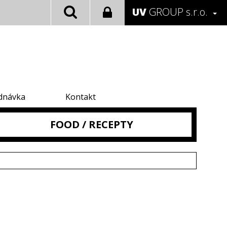
UV
GROUP s.r.o.
dnávka
Kontakt
FOOD / RECEPTY