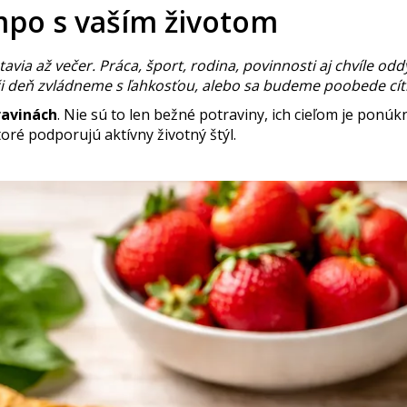
empo s vaším životom
tavia až večer. Práca, šport, rodina, povinnosti aj chvíle o
či deň zvládneme s ľahkosťou, alebo sa budeme poobede cíti
ravinách
. Nie sú to len bežné potraviny, ich cieľom je ponúk
toré podporujú aktívny životný štýl.