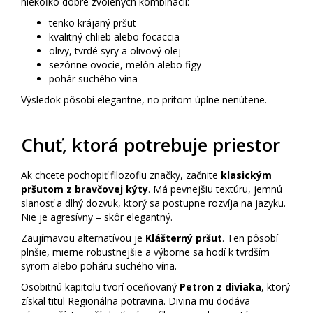
niekoľko dobre zvolených kombinácií:
tenko krájaný pršut
kvalitný chlieb alebo focaccia
olivy, tvrdé syry a olivový olej
sezónne ovocie, melón alebo figy
pohár suchého vína
Výsledok pôsobí elegantne, no pritom úplne nenútene.
Chuť, ktorá potrebuje priestor
Ak chcete pochopiť filozofiu značky, začnite
klasickým
pršutom z bravčovej kýty
. Má pevnejšiu textúru, jemnú
slanosť a dlhý dozvuk, ktorý sa postupne rozvíja na jazyku.
Nie je agresívny – skôr elegantný.
Zaujímavou alternatívou je
Klášterný pršut
. Ten pôsobí
plnšie, mierne robustnejšie a výborne sa hodí k tvrdším
syrom alebo poháru suchého vína.
Osobitnú kapitolu tvorí oceňovaný
Petron z diviaka
, ktorý
získal titul Regionálna potravina. Divina mu dodáva