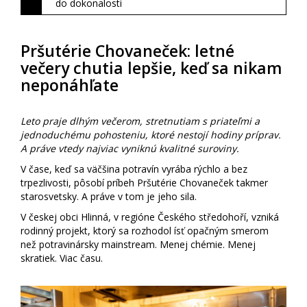
do dokonalosti
Pršutérie Chovaneček: letné
večery chutia lepšie, keď sa nikam
neponáhľate
Leto praje dlhým večerom, stretnutiam s priateľmi a
jednoduchému pohosteniu, ktoré nestojí hodiny príprav.
A práve vtedy najviac vyniknú kvalitné suroviny.
V čase, keď sa väčšina potravín vyrába rýchlo a bez
trpezlivosti, pôsobí príbeh Pršutérie Chovaneček takmer
starosvetsky. A práve v tom je jeho sila.
V českej obci Hlinná, v regióne Českého středohoří, vzniká
rodinný projekt, ktorý sa rozhodol ísť opačným smerom
než potravinársky mainstream. Menej chémie. Menej
skratiek. Viac času.