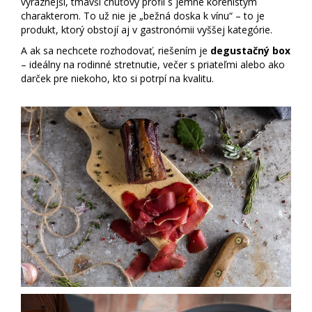
výraznejší, tmavší chuťový profil s jemne korenistým
charakterom. To už nie je „bežná doska k vínu“ – to je
produkt, ktorý obstojí aj v gastronómii vyššej kategórie.
A ak sa nechcete rozhodovať, riešením je
degustačný box
– ideálny na rodinné stretnutie, večer s priateľmi alebo ako
darček pre niekoho, kto si potrpí na kvalitu.