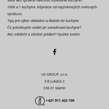
Viete ako správne navrhnúť osvetlenie kuchyne?
1000 a 1 kuchyňa. Inšpirácie od najznámejších svetových
vyrobcov.
Tipy pre výber obkladov a dlažieb do kuchyne.
Čo potrebujete vedieť pri zariaďovaní kuchyne?
Ako odľahčiť a zútulniť jedáleň? Využite svetlo!
UV GROUP, s.r.o.
E.B.Lukáča 2
036 01 Martin
+421 911 422 100