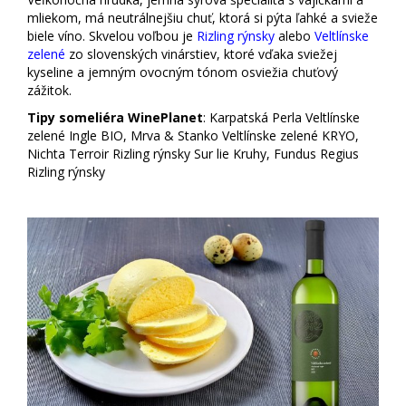
mliekom, má neutrálnejšiu chuť, ktorá si pýta ľahké a svieže
biele víno. Skvelou voľbou je
Rizling rýnsky
alebo
Veltlínske
zelené
zo slovenských vinárstiev, ktoré vďaka sviežej
kyseline a jemným ovocným tónom osviežia chuťový
zážitok.
Tipy someliéra WinePlanet
: Karpatská Perla Veltlínske
zelené Ingle BIO, Mrva & Stanko Veltlínske zelené KRYO,
Nichta Terroir Rizling rýnsky Sur lie Kruhy, Fundus Regius
Rizling rýnsky