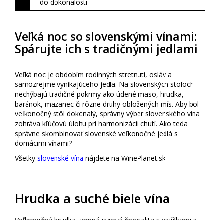
do dokonalosti
Veľká noc so slovenskými vínami:
Spárujte ich s tradičnými jedlami
Veľká noc je obdobím rodinných stretnutí, osláv a
samozrejme vynikajúceho jedla. Na slovenských stoloch
nechýbajú tradičné pokrmy ako údené mäso, hrudka,
baránok, mazanec či rôzne druhy obložených mís. Aby bol
veľkonočný stôl dokonalý, správny výber slovenského vína
zohráva kľúčovú úlohu pri harmonizácii chutí. Ako teda
správne skombinovať slovenské veľkonočné jedlá s
domácimi vínami?
Všetky
slovenské vína
nájdete na WinePlanet.sk
Hrudka a suché biele vína
Veľkonočná hrudka, jemná syrová špecialita s vajíčkami a