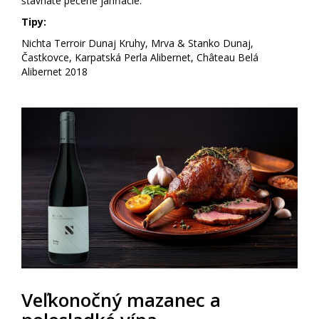
šťavnaté pečené jahňacie.
Tipy:
Nichta Terroir Dunaj Kruhy, Mrva & Stanko Dunaj,
Častkovce, Karpatská Perla Alibernet, Château Belá
Alibernet 2018
Veľkonočný mazanec a