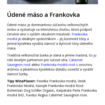
Údené mäso a Frankovka
Údené mäso je dominantnou súčasťou veľkonočných
stolov a vyznačuje sa intenzívnou chuťou, ktorú podporí
červené víno s vyšším obsahom trieslovín.
Frankovka
modrá
je ideálnym spoločníkom – jej korenisté tóny a
jemná kyselinka vyvážia slanosť a dymové tóny údeného
mäsa.
Tradičná veľkonočná šunka je slaná a jemne mastná, čo ju
robí skvelým partnerom pre ružové vína.
Cabernet
Sauvignon rosé
alebo
Frankovka modrá rosé
s ovocnou
arómou a pikantnou kyselinkou dokážu osviežiť a vyvážiť
slanosť šunky.
Tipy WinePlanet:
Pavelka Frankovka modrá, Vinidi
Frankovka Modrá, Kasnyik Frankovka modrá Rosé
Bohemian Dog Schiller Organic, Karpatská Perla Frankovka
modrá BIO, Fundus Regius Cabernet Sauvignon rose.