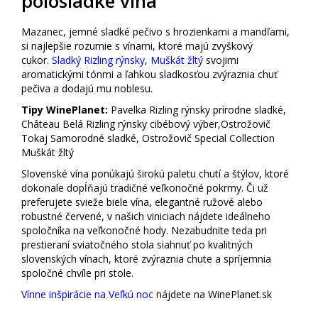
polosladké vína
Mazanec, jemné sladké pečivo s hrozienkami a mandľami,
si najlepšie rozumie s vínami, ktoré majú zvyškový
cukor.
Sladký Rizling rýnsky
,
Muškát žltý
svojimi
aromatickými tónmi a ľahkou sladkosťou zvýraznia chuť
pečiva a dodajú mu noblesu.
Tipy WinePlanet:
Pavelka Rizling rýnsky prírodne sladké,
Château Belá Rizling rýnsky cibébový výber,Ostrožovič
Tokaj Samorodné sladké, Ostrožovič Special Collection
Muškát žltý
Slovenské vína ponúkajú širokú paletu chutí a štýlov, ktoré
dokonale dopĺňajú tradičné veľkonočné pokrmy. Či už
preferujete svieže biele vína, elegantné ružové alebo
robustné červené, v našich viniciach nájdete ideálneho
spoločníka na veľkonočné hody. Nezabudnite teda pri
prestieraní sviatočného stola siahnuť po kvalitných
slovenských vínach, ktoré zvýraznia chute a spríjemnia
spoločné chvíle pri stole.
Vínne inšpirácie na Veľkú noc
nájdete na WinePlanet.sk