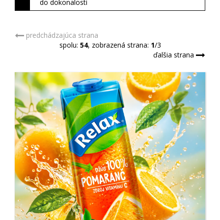
do dokonalosti
predchádzajúca strana
spolu:
54
, zobrazená strana:
1
/3
ďalšia strana