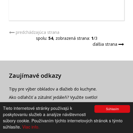
predchádzajúca strana
spolu:
54
, zobrazená strana:
1
/3
ďalšia strana
Zaujímavé odkazy
Tipy pre výber obkladov a dlažieb do kuchyne.
Ako odľahčiť a zútulniť jedáleň? Využite svetlo!
1000 a 1 kuchyňa. Inšpirácie od najznámejších svetových
Tieto internetové stránky používajú k
Súhlasím
vyrobcov.
poskytovaniu služieb a analýze návštevnosti
súbory cookie. Používaním týchto internetových stránok s týmto
Viete ako správne navrhnúť osvetlenie kuchyne?
súhlasíte.
Viac info.
Čo potrebujete vedieť pri zariaďovaní kuchyne?