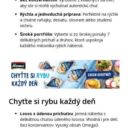
aby ste si mohli vychutnať autentickú chuť.
Rýchla a jednoduchá príprava
: Perfektné na rýchle
a chutné raňajky, desiatu, olovrant alebo studenú
večeru.
Široké portfólio
: Vyberte si zo širokej ponuky 7
delikátnych príchutí a druhov, ktoré uspokoja
každého milovníka rybích nátierok.
Chyťte si rybu každý deň
Losos s údenou príchuťou
: Jemná nátierka s
delikátnou chuťou údeného lososa. Vhodná i pre deti.
Bez konzervantov. Vysoký obsah Omega3.