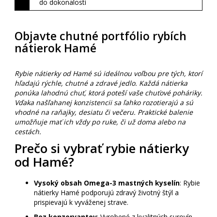
do dokonalosti
Objavte chutné portfólio rybích
nátierok Hamé
Rybie nátierky od Hamé sú ideálnou voľbou pre tých, ktorí
hľadajú rýchle, chutné a zdravé jedlo. Každá nátierka
ponúka lahodnú chuť, ktorá poteší vaše chuťové poháriky.
Vďaka našľahanej konzistencii sa ľahko rozotierajú a sú
vhodné na raňajky, desiatu či večeru. Praktické balenie
umožňuje mať ich vždy po ruke, či už doma alebo na
cestách.
Prečo si vybrať rybie nátierky
od Hamé?
Vysoký obsah Omega-3 mastných kyselín
: Rybie
nátierky Hamé podporujú zdravý životný štýl a
prispievajú k vyváženej strave.
Bez konzervantov
: Vyrobené z kvalitných surovín,