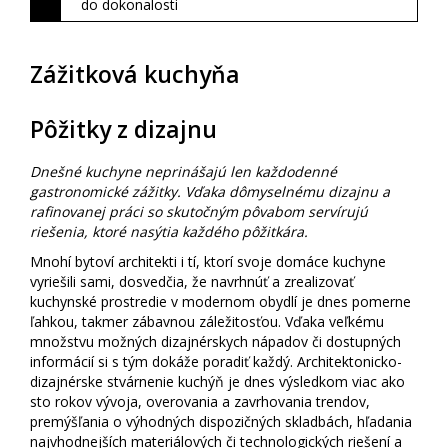
do dokonalosti
Zážitková kuchyňa
Pôžitky z dizajnu
Dnešné kuchyne neprinášajú len každodenné
gastronomické zážitky. Vďaka dômyselnému dizajnu a
rafinovanej práci so skutočným pôvabom servírujú
riešenia, ktoré nasýtia každého pôžitkára.
Mnohí bytoví architekti i tí, ktorí svoje domáce kuchyne
vyriešili sami, dosvedčia, že navrhnúť a zrealizovať
kuchynské prostredie v modernom obydlí je dnes pomerne
ľahkou, takmer zábavnou záležitosťou. Vďaka veľkému
množstvu možných dizajnérskych nápadov či dostupných
informácií si s tým dokáže poradiť každý. Architektonicko-
dizajnérske stvárnenie kuchýň je dnes výsledkom viac ako
sto rokov vývoja, overovania a zavrhovania trendov,
premýšľania o výhodných dispozičných skladbách, hľadania
najvhodnejších materiálových či technologických riešení a