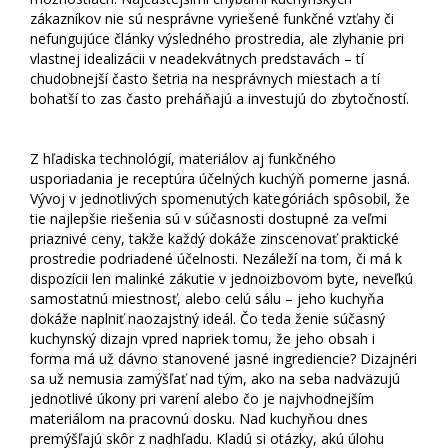
zákazníkov nie sú nesprávne vyriešené funkčné vzťahy či
nefungujúce články výsledného prostredia, ale zlyhanie pri
vlastnej idealizácii v neadekvátnych predstavách – tí
chudobnejší často šetria na nesprávnych miestach a tí
bohatší to zas často preháňajú a investujú do zbytočností.
Z hľadiska technológií, materiálov aj funkčného
usporiadania je receptúra účelných kuchýň pomerne jasná.
Vývoj v jednotlivých spomenutých kategóriách spôsobil, že
tie najlepšie riešenia sú v súčasnosti dostupné za veľmi
priaznivé ceny, takže každý dokáže zinscenovať praktické
prostredie podriadené účelnosti. Nezáleží na tom, či má k
dispozícii len malinké zákutie v jednoizbovom byte, neveľkú
samostatnú miestnosť, alebo celú sálu – jeho kuchyňa
dokáže naplniť naozajstný ideál. Čo teda ženie súčasný
kuchynský dizajn vpred napriek tomu, že jeho obsah i
forma má už dávno stanovené jasné ingrediencie? Dizajnéri
sa už nemusia zamýšľať nad tým, ako na seba nadväzujú
jednotlivé úkony pri varení alebo čo je najvhodnejším
materiálom na pracovnú dosku. Nad kuchyňou dnes
premýšľajú skôr z nadhľadu. Kladú si otázky, akú úlohu