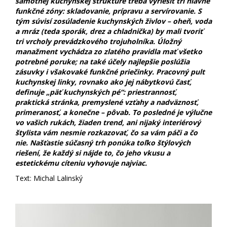
samotnej kuchynskej štruktúre treba vyriešiť tri hlavné
funkčné zóny: skladovanie, prípravu a servírovanie. S
tým súvisí zosúladenie kuchynských živlov – oheň, voda
a mráz (teda sporák, drez a chladnička) by mali tvoriť
tri vrcholy prevádzkového trojuholníka. Úložný
manažment vychádza zo zlatého pravidla mať všetko
potrebné poruke; na také účely najlepšie poslúžia
zásuvky i všakovaké funkčné priečinky. Pracovný pult
kuchynskej linky, rovnako ako jej nábytkovú časť,
definuje „päť kuchynských pé“: priestrannosť,
praktická stránka, premyslené vzťahy a nadväznosť,
primeranosť, a konečne – pôvab. To posledné je výlučne
vo vašich rukách, žiaden trend, ani nijaký interiérový
štylista vám nesmie rozkazovať, čo sa vám páči a čo
nie. Našťastie súčasný trh ponúka toľko štýlových
riešení, že každý si nájde to, čo jeho vkusu a
estetickému cíteniu vyhovuje najviac.
Text: Michal Lalinský