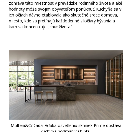
zohráva táto miestnosť v prevádzke rodinného života a aké
hodnoty môže svojim obyvateľom ponúknuť. Kuchyňa sa v
ich očiach dávno etablovala ako skutočné srdce domova,
miesto, kde sa pretínajú každodenné siločiary bývania a
kam sa koncentruje „chuť života“.
Molteni&C/Dada: Vďaka osvetleniu skriniek Prime dostáva
kuchyňa podmanivú hĺbku.