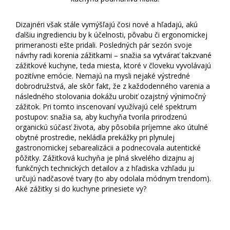
Dizajnéri však stále vymýšľajú čosi nové a hľadajú, akú
ďalšiu ingredienciu by k účelnosti, pôvabu či ergonomickej
primeranosti ešte pridali. Posledných pár sezón svoje
návrhy radi korenia zážitkami – snažia sa vytvárať takzvané
zážitkové kuchyne, teda miesta, ktoré v človeku vyvolávajú
pozitívne emócie. Nemajú na mysli nejaké výstredné
dobrodružstvá, ale skôr fakt, že z každodenného varenia a
následného stolovania dokážu urobiť ozajstný výnimočný
zážitok. Pri tomto inscenovaní využívajú celé spektrum
postupov: snažia sa, aby kuchyňa tvorila prirodzenú
organickú súčasť života, aby pôsobila príjemne ako útulné
obytné prostredie, nekládla prekážky pri plynulej
gastronomickej sebarealizácii a podnecovala autentické
pôžitky. Zážitková kuchyňa je plná skvelého dizajnu aj
funkčných technických detailov a z hľadiska vzhľadu ju
určujú nadčasové tvary (to aby odolala módnym trendom).
Aké zážitky si do kuchyne prinesiete vy?