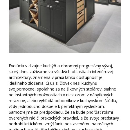
Evolúcia v dizajne kuchýň a ohromný progresívny vývoj,
ktorý dnes zažívame vo všetkých oblastiach interiérovej
architektúry, znamená v praxi ľahkú dostupnosť jej
ideálneho zloženia. Či už si človek rieši kuchyňu
svojpomocne, spoľahne sa na šikovných stolárov, siahne
po instantných možnostiach v niektorom z nábytkových
reťazcov, alebo vyhľadá odborníkov v kuchynskom štúdiu,
vždy jednoducho dospeje k perfektným výsledkom.
Samozrejme za predpokladu, že sa bude pridŕžať rokmi
overených rád či praktických pravidiel, a že svoje predstavy
podrobí kritickému zmýšľaniu postavenému na reálnych
možnostiach. Najčastejšími chybami kuchynských